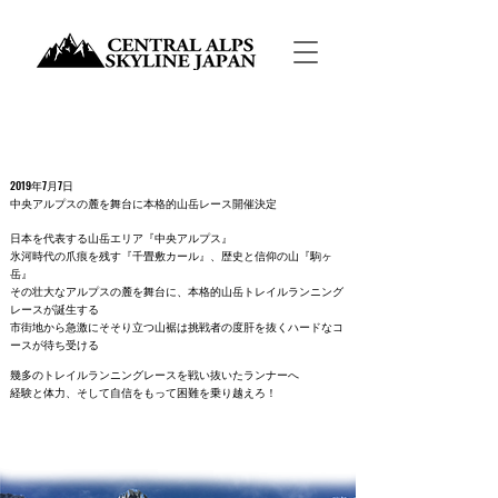
2019年7月7日
中央アルプスの麓を舞台に本格的山岳レース開催決定
日本を代表する山岳エリア『中央アルプス』
氷河時代の爪痕を残す『千畳敷カール』、歴史と信仰の山『駒ヶ
岳』
その壮大なアルプスの麓を舞台に、本格的山岳トレイルランニング
レースが
誕
生する
市街地から急激にそそり立つ山裾は挑戦者の度肝を
抜くハードなコ
ースが待ち
受ける
幾多のトレイルランニングレースを戦い抜いたランナーへ
経験と体力、そして自信をもって困難を乗り越えろ！